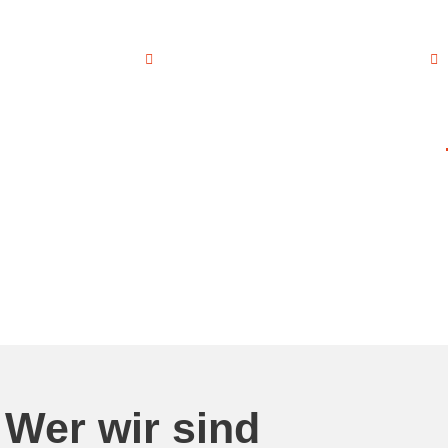
50 440
info [at] copunet.de
B
Start
Leistungen
Kontakt
Wer wir sind