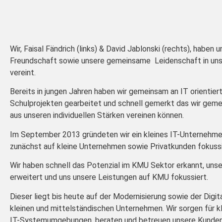
Wir, Faisal Fändrich (links) & David Jablonski (rechts), haben 
Freundschaft sowie unsere gemeinsame Leidenschaft in un
vereint.
Bereits in jungen Jahren haben wir gemeinsam an IT orientier
Schulprojekten gearbeitet und schnell gemerkt das wir gem
aus unseren individuellen Stärken vereinen können.
Im September 2013 gründeten wir ein kleines IT-Unternehme
zunächst auf kleine Unternehmen sowie Privatkunden fokussi
Wir haben schnell das Potenzial im KMU Sektor erkannt, unse
erweitert und uns unsere Leistungen auf KMU fokussiert.
Dieser liegt bis heute auf der Modernisierung sowie der Digit
kleinen und mittelständischen Unternehmen. Wir sorgen für kl
IT-Systemumgebungen, beraten und betreuen unsere Kunden