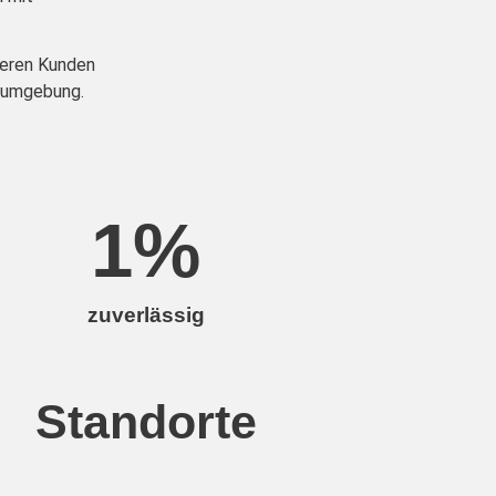
seren Kunden
emumgebung.
1
%
zuverlässig
Standorte