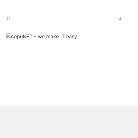
Hauptstr. 60, 65344 Eltville am Rhein
06123 7
Über Uns