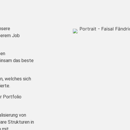
unsere
serem Job
ten
einsam das beste
n, welches sich
erte.
r Portfolio
alisierung von
are Strukturen in
 mit