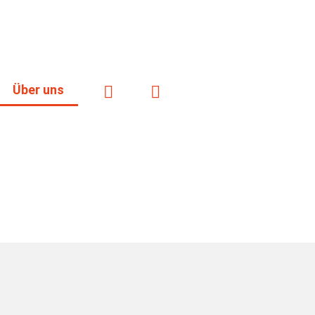
reitenbacher Str. 5, 64747 Breuberg
Über uns